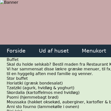
Forside
Ud af huset
Menukort
Buffet
Skal du holde selskab? Bestil maden fra Restaurant 
Vi har sammensat disse lækre græske menuer, til fx. 
til en hyggelig aften med familie og venner.
Stor buffet
Horiatiki
(græsk bondesalat)
Tzatziki
(agurk, hvidløg & yoghurt)
Skordalia
(kartoffelmos med hvidløg)
Psomi
(hjemmebagt brød)
Moussaka
(hakket oksekød, auberginer, kartofler &
Arni sto fourno
(lammekølle i ovnen)