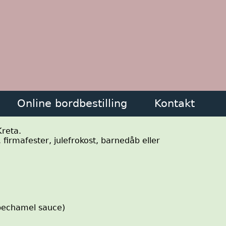
Online bordbestilling
Kontakt
Kreta.
firmafester, julefrokost, barnedåb eller
 bechamel sauce)